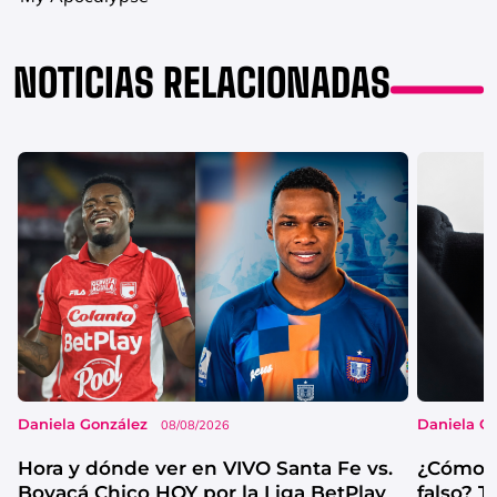
NOTICIAS RELACIONADAS
Daniela González
Daniela G
08/08/2026
Hora y dónde ver en VIVO Santa Fe vs.
¿Cómo s
Boyacá Chico HOY por la Liga BetPlay
falso? 