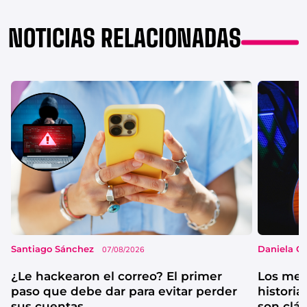
NOTICIAS RELACIONADAS
Santiago Sánchez
Daniela G
07/08/2026
¿Le hackearon el correo? El primer
Los mejo
paso que debe dar para evitar perder
historia
sus cuentas
son clá