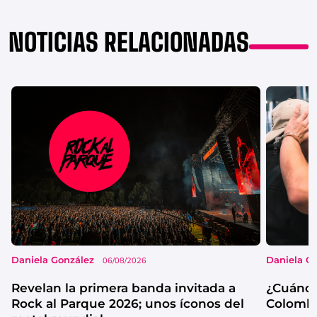
NOTICIAS RELACIONADAS
Daniela González
Daniela G
06/08/2026
Revelan la primera banda invitada a
¿Cuándo
Rock al Parque 2026; unos íconos del
Colombi