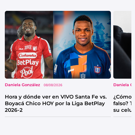
Daniela González
Daniela G
08/08/2026
Hora y dónde ver en VIVO Santa Fe vs.
¿Cómo s
Boyacá Chico HOY por la Liga BetPlay
falso? 
2026-2
su celul