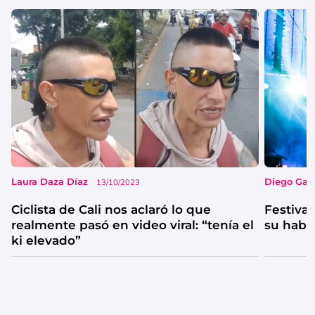
Laura Daza Díaz
Diego Garc
13/10/2023
Ciclista de Cali nos aclaró lo que
Festival
realmente pasó en video viral: “tenía el
su habi
ki elevado”