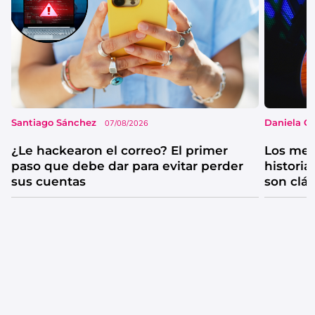
Santiago Sánchez
Daniela G
07/08/2026
¿Le hackearon el correo? El primer
Los mejo
paso que debe dar para evitar perder
historia
sus cuentas
son clá