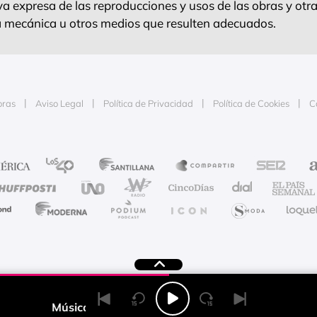
 expresa de las reproducciones y usos de las obras y otra
ra mecánica u otros medios que resulten adecuados.
oras
Aviso Legal
Política de Privacidad
Política de Cookies
C
e la publicidad
Música Radioacktiva
- Camilo Ramírez; LuisK Guerr