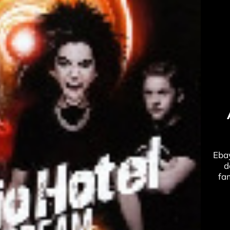
Ebay
d
fa