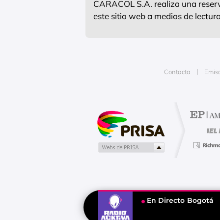
CARACOL S.A. realiza una reserva
este sitio web a medios de lectu
Contacta
Emis
Publicidad
En Directo
Bogotá
Tu contenido empezará después d