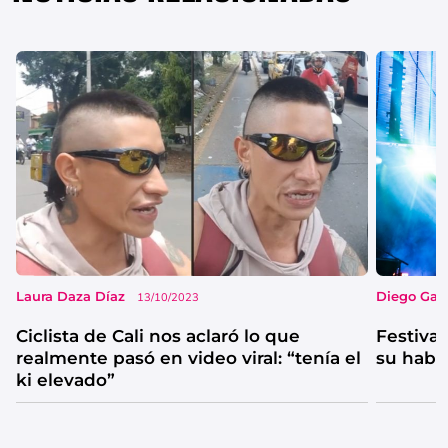
Laura Daza Díaz
Diego Garc
13/10/2023
Ciclista de Cali nos aclaró lo que
Festival
realmente pasó en video viral: “tenía el
su habi
ki elevado”