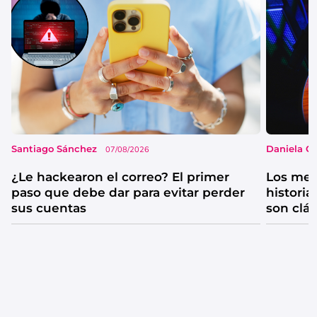
Santiago Sánchez
Daniela G
07/08/2026
¿Le hackearon el correo? El primer
Los mejo
paso que debe dar para evitar perder
historia
sus cuentas
son clá