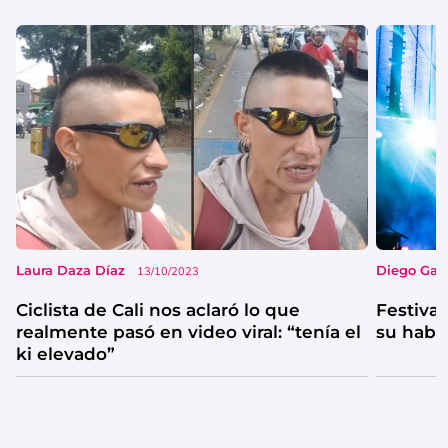
Laura Daza Díaz
Diego Garc
13/10/2023
Ciclista de Cali nos aclaró lo que
Festival
realmente pasó en video viral: “tenía el
su habi
ki elevado”