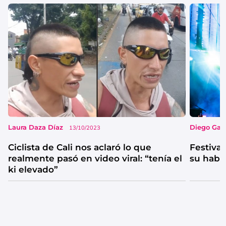
Laura Daza Díaz
Diego Garc
13/10/2023
Ciclista de Cali nos aclaró lo que
Festival
realmente pasó en video viral: “tenía el
su habi
ki elevado”