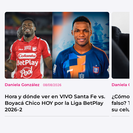
Daniela González
Daniela G
08/08/2026
Hora y dónde ver en VIVO Santa Fe vs.
¿Cómo s
Boyacá Chico HOY por la Liga BetPlay
falso? 
2026-2
su celul