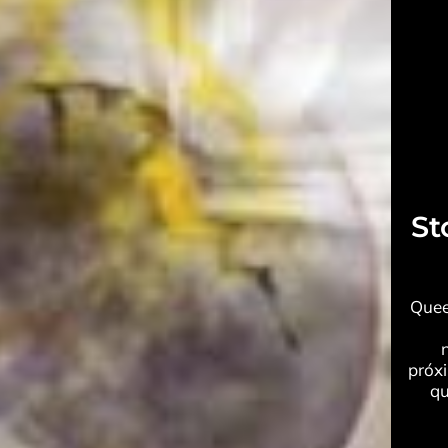
St
Quee
próxi
qu