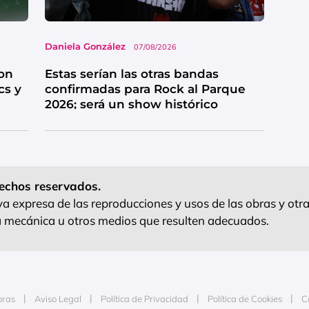
Daniela González
07/08/2026
on
Estas serían las otras bandas
cs y
confirmadas para Rock al Parque
2026; será un show histórico
echos reservados.
 expresa de las reproducciones y usos de las obras y otra
ra mecánica u otros medios que resulten adecuados.
oras
Aviso Legal
Política de Privacidad
Política de Cookies
C