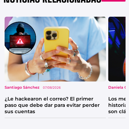
Santiago Sánchez
Daniela G
07/08/2026
¿Le hackearon el correo? El primer
Los mejo
paso que debe dar para evitar perder
historia
sus cuentas
son clá