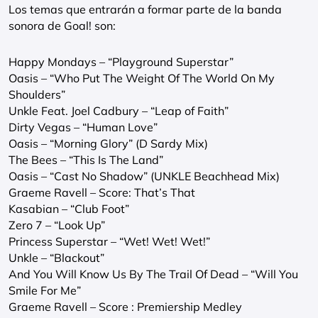
Los temas que entrarán a formar parte de la banda
sonora de Goal! son:
Happy Mondays – “Playground Superstar”
Oasis – “Who Put The Weight Of The World On My
Shoulders”
Unkle Feat. Joel Cadbury – “Leap of Faith”
Dirty Vegas – “Human Love”
Oasis – “Morning Glory” (D Sardy Mix)
The Bees – “This Is The Land”
Oasis – “Cast No Shadow” (UNKLE Beachhead Mix)
Graeme Ravell – Score: That’s That
Kasabian – “Club Foot”
Zero 7 – “Look Up”
Princess Superstar – “Wet! Wet! Wet!”
Unkle – “Blackout”
And You Will Know Us By The Trail Of Dead – “Will You
Smile For Me”
Graeme Ravell – Score : Premiership Medley