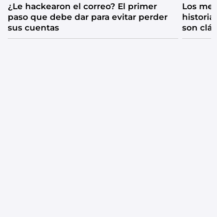
¿Le hackearon el correo? El primer
Los mejo
paso que debe dar para evitar perder
historia
sus cuentas
son clá