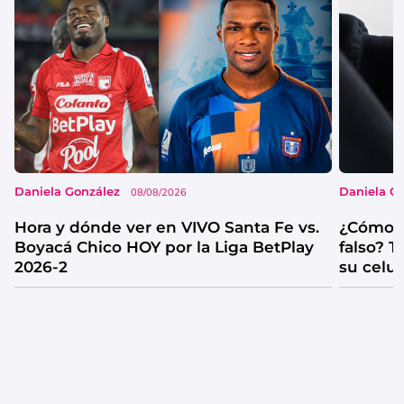
Daniela González
Daniela G
08/08/2026
Hora y dónde ver en VIVO Santa Fe vs.
¿Cómo s
Boyacá Chico HOY por la Liga BetPlay
falso? 
2026-2
su celul