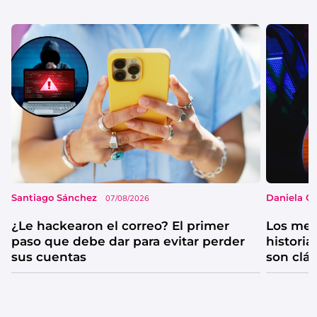
Santiago Sánchez
Daniela G
07/08/2026
¿Le hackearon el correo? El primer
Los mejo
paso que debe dar para evitar perder
historia
sus cuentas
son clá