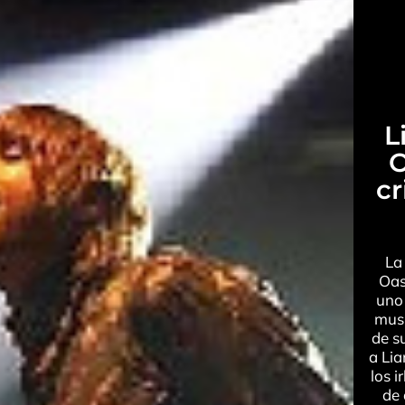
L
O
cr
La
Oas
uno 
musi
de su
a Lia
los 
de 