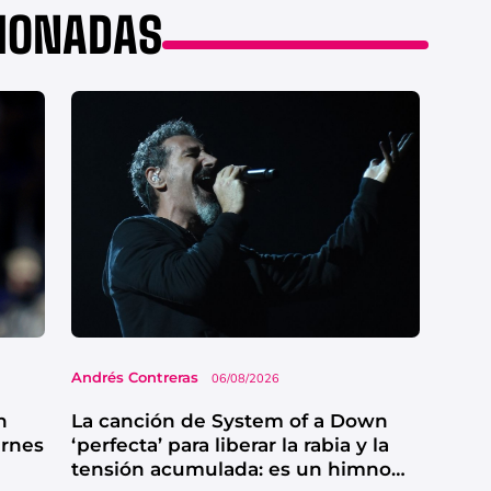
CIONADAS
Andrés Contreras
06/08/2026
n
La canción de System of a Down
ernes
‘perfecta’ para liberar la rabia y la
tensión acumulada: es un himno