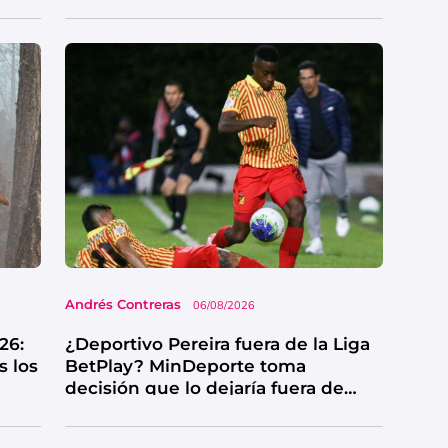
de catarsis
Andrés Contreras
06/08/2026
26:
¿Deportivo Pereira fuera de la Liga
s los
BetPlay? MinDeporte toma
decisión que lo dejaría fuera de
competencia