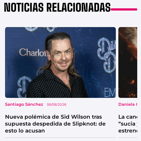
NOTICIAS RELACIONADAS
Santiago Sánchez
Daniela G
06/08/2026
Nueva polémica de Sid Wilson tras
La canc
supuesta despedida de Slipknot: de
“sucia y
esto lo acusan
estrenó