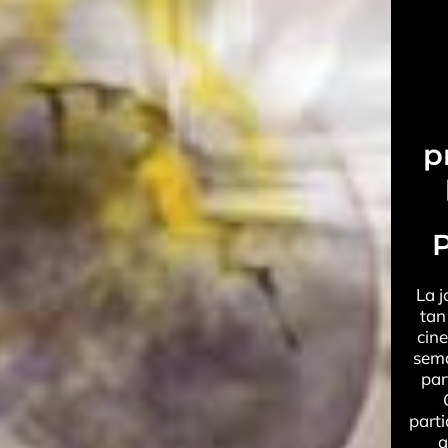
p
P
La 
tan
cin
sema
par
parti
a