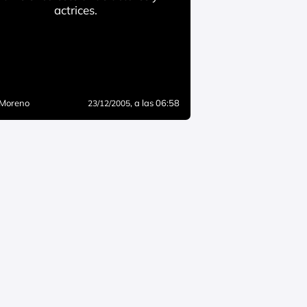
actrices.
 Moreno
, a las 06:58
23/12/2005