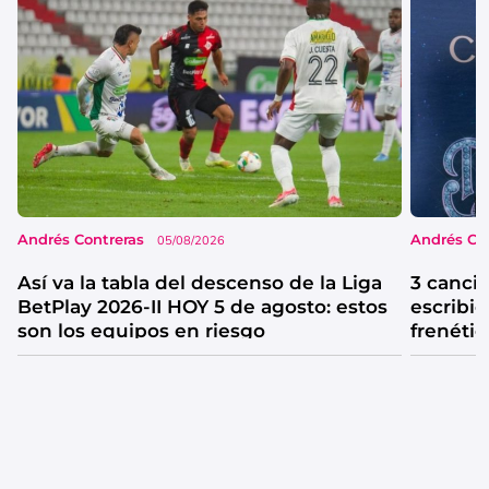
Andrés Contreras
Andrés Co
05/08/2026
Así va la tabla del descenso de la Liga
3 canci
BetPlay 2026-II HOY 5 de agosto: estos
escribió
son los equipos en riesgo
frenétic