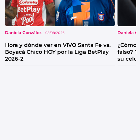
Daniela González
Daniela G
08/08/2026
Hora y dónde ver en VIVO Santa Fe vs.
¿Cómo s
Boyacá Chico HOY por la Liga BetPlay
falso? 
2026-2
su celul