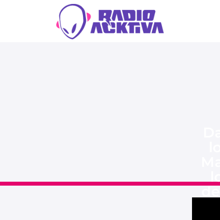
Da
l
Ma
l
de