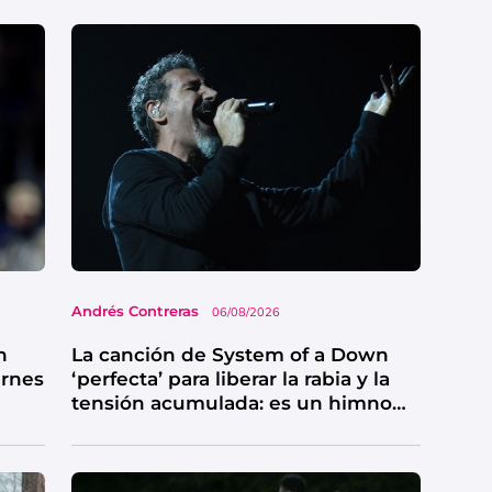
Andrés Contreras
06/08/2026
n
La canción de System of a Down
ernes
‘perfecta’ para liberar la rabia y la
tensión acumulada: es un himno
de catarsis