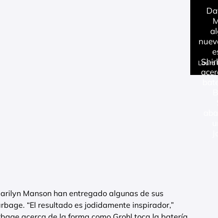
Dav
M
al
nuev
e
Shir
Laura
acer
bat
B
aba
u
J
 Marilyn Manson han entregado algunas de sus
bage. “El resultado es jodidamente inspirador,”
bage acerca de la forma como Grohl toca la batería