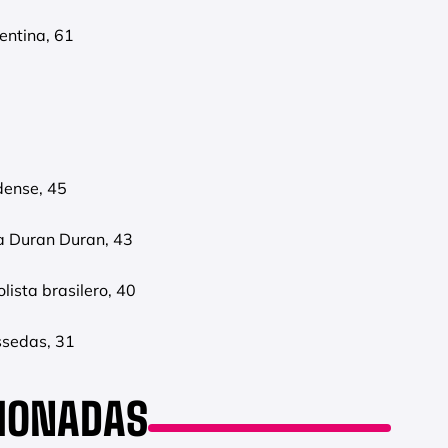
gentina, 61
dense, 45
da Duran Duran, 43
olista brasilero, 40
assedas, 31
CIONADAS