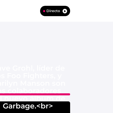
Directo
ve Grohl, líder de
os Foo Fighters, y
rilyn Manson son
os colaboradores
l nuevo álbum de
Garbage.<br>