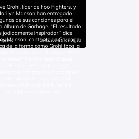
e Grohl, líder de Foo Fighters, y
arilyn Manson han entregado
gunas de sus canciones para el
o álbum de Garbage. “El resultado
s jodidamente inspirador,” dice
ley Manson, cantante de Garbage
 Moreno
, a las 08:33
16/02/2004
ca de la forma como Grohl toca la
ería en una canción llamada “Bad
oyfriend.” De otro lado, Daniel
Shulman, bajista de Garbage,
ndonó la banda para trabajar en
n sello disquero. Justin Meldal-
ohnsen, bajista de Beck, será el
reemplazo de Shulman.