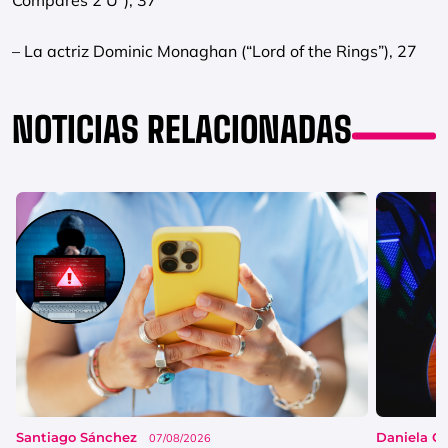
Compares 2 U”), 37
– La actriz Dominic Monaghan (“Lord of the Rings”), 27
NOTICIAS RELACIONADAS
Santiago Sánchez
Daniela G
07/08/2026