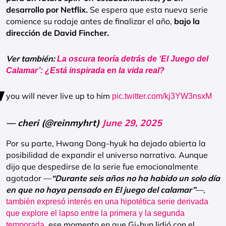
desarrollo por Netflix.
Se espera que esta nueva serie
comience su rodaje antes de finalizar el año,
bajo la
dirección de David Fincher.
Ver también:
La oscura teoría detrás de ‘El Juego del
Calamar’: ¿Está inspirada en la vida real?
you will never live up to him
pic.twitter.com/kj3YW3nsxM
— cheri (@reinmyhrt)
June 29, 2025
Por su parte, Hwang Dong-hyuk ha dejado abierta la
posibilidad de expandir el universo narrativo. Aunque
dijo que despedirse de la serie fue emocionalmente
agotador —
“Durante seis años no ha habido un solo día
en que no haya pensado en El juego del calamar”
—,
también expresó interés en una hipotética serie derivada
que explore el lapso entre la primera y la segunda
, ese momento en que Gi-hun lidió con el
temporada