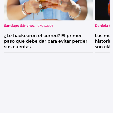
Santiago Sánchez
Daniela G
07/08/2026
¿Le hackearon el correo? El primer
Los mejo
paso que debe dar para evitar perder
historia
sus cuentas
son clá