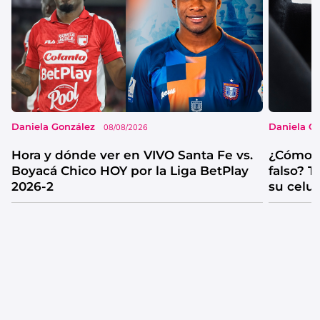
Daniela González
Daniela G
08/08/2026
Hora y dónde ver en VIVO Santa Fe vs.
¿Cómo s
Boyacá Chico HOY por la Liga BetPlay
falso? 
2026-2
su celul