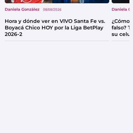
Daniela González
Daniela G
08/08/2026
Hora y dónde ver en VIVO Santa Fe vs.
¿Cómo s
Boyacá Chico HOY por la Liga BetPlay
falso? 
2026-2
su celul