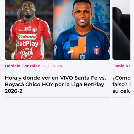
Daniela González
Daniela G
08/08/2026
Hora y dónde ver en VIVO Santa Fe vs.
¿Cómo s
Boyacá Chico HOY por la Liga BetPlay
falso? 
2026-2
su celul