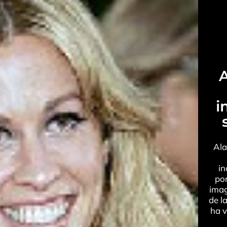
A
i
Ala
in
por
imag
de l
ha v