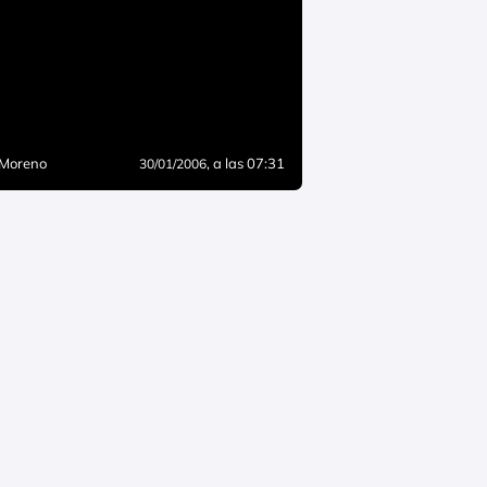
 Moreno
, a las 07:31
30/01/2006