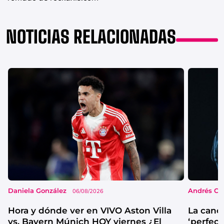
NOTICIAS RELACIONADAS
Daniela González
Andrés Co
06/08/2026
Hora y dónde ver en VIVO Aston Villa
La canc
vs. Bayern Múnich HOY viernes ¿El
‘perfecta