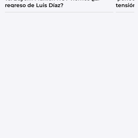
regreso de Luis Díaz?
tensión
catarsis