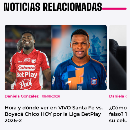
NOTICIAS RELACIONADAS
Daniela González
Daniela G
08/08/2026
Hora y dónde ver en VIVO Santa Fe vs.
¿Cómo s
Boyacá Chico HOY por la Liga BetPlay
falso? 
2026-2
su celul