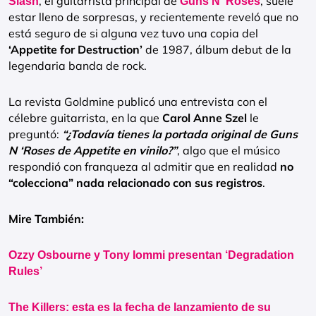
, el guitarrista principal de
, suele
Slash
Guns N ‘Roses
estar lleno de sorpresas, y recientemente reveló que no
está seguro de si alguna vez tuvo una copia del
‘Appetite for Destruction’
de 1987, álbum debut de la
legendaria banda de rock.
La revista Goldmine publicó una entrevista con el
célebre guitarrista, en la que
Carol Anne Szel
le
preguntó:
“¿Todavía tienes la portada original de Guns
N ‘Roses de Appetite en vinilo?”
, algo que el músico
respondió con franqueza al admitir que en realidad
no
“colecciona” nada relacionado con sus registros
.
Mire También:
Ozzy Osbourne y Tony Iommi presentan ‘Degradation
Rules’
The Killers: esta es la fecha de lanzamiento de su