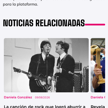
para la plataforma.
NOTICIAS RELACIONADAS
Daniela González
Daniela G
09/08/2026
La canción de rock que logró aburrir a
Revelan