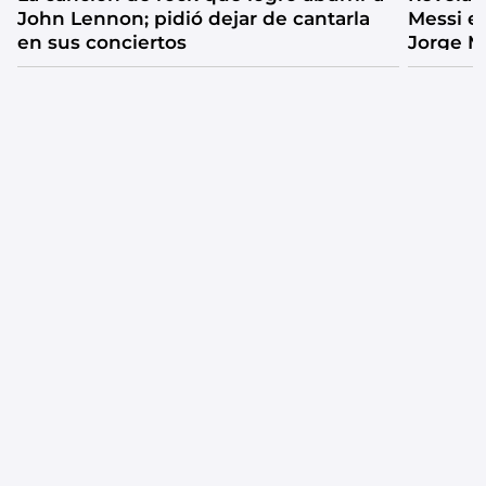
John Lennon; pidió dejar de cantarla
Messi e
en sus conciertos
Jorge M