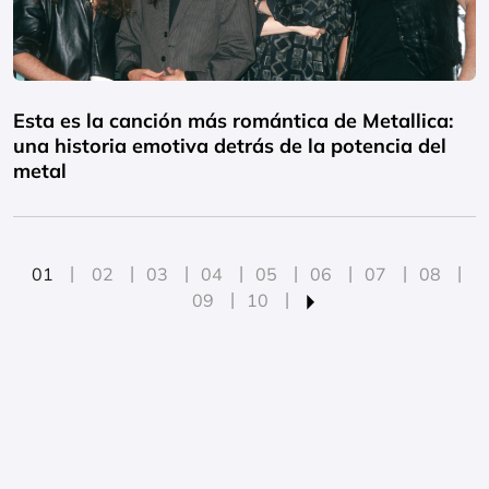
Esta es la canción más romántica de Metallica:
una historia emotiva detrás de la potencia del
metal
01
02
03
04
05
06
07
08
09
10