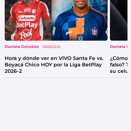
Daniela González
Daniela G
08/08/2026
Hora y dónde ver en VIVO Santa Fe vs.
¿Cómo s
Boyacá Chico HOY por la Liga BetPlay
falso? 
2026-2
su celul