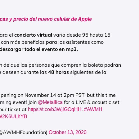
icas y precio del nuevo celular de Apple
para el
concierto virtual
varía desde 95 hasta 15
 con más beneficios para los asistentes como
descargar todo el evento en mp3.
ión de que las personas que compren la boleta podrán
ue deseen durante las
48 horas
siguientes de la
ppening on November 14 at 2pm PST, but this time
aming event! Join
for a LIVE & acoustic set
@Metallica
ur ticket at
.
https://t.co/b3WjiGOqHH
#AWMH
/DW2K6ULhYB
n (@AWMHFoundation)
October 13, 2020