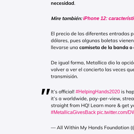
necesidad
.
Mire también:
iPhone 12: característ
El precio de las diferentes entradas 
dólares, pues algunas boletas vienen
llevarse una
camiseta de la banda o 
De igual forma, Metallica dio la opc
volver a ver el concierto las veces q
transmisión.
It’s official!
is ha
#HelpingHands2020
it’s a worldwide, pay-per-view, stre
straight from HQ! Learn more & get yo
#MetallicaGivesBack
pic.twitter.com
— All Within My Hands Foundatio