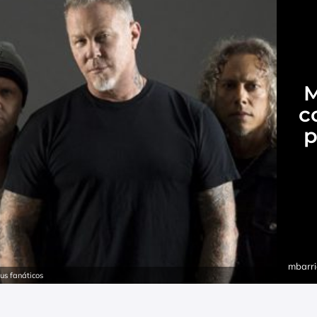
M
c
p
mbarri
us fanáticos