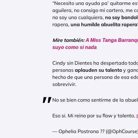
“Necesito una ayuda pa’ quitarme e
aguilera, no consigo mi cartera, me c
no soy una cualquiera,
no soy bandol
rapera,
una humilde abuelita rapera
Mire también:
A Miss Tanga Barranquil
suyo como si nada
Cindy sin Dientes ha despertado todo
personas
aplauden su talento
y ganas
hecho de que una persona de esa eda
sobrevivir.
No se bien como sentirme de la abuela
Eso si. Mi reino por su flow y talento.
— Ophelia Pastrana ?️‍? (@OphCourse