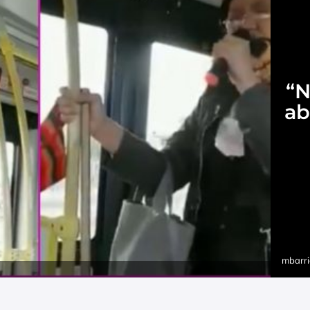
“N
ab
mbarri