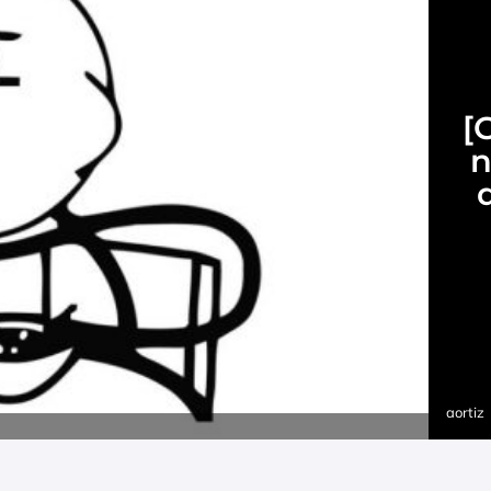
[
n
aortiz