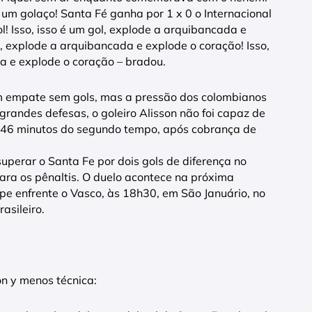
um golaço! Santa Fé ganha por 1 x 0 o Internacional
 gol! Isso, isso é um gol, explode a arquibancada e
l, explode a arquibancada e explode o coração! Isso,
a e explode o coração – bradou.
um empate sem gols, mas a pressão dos colombianos
randes defesas, o goleiro Alisson não foi capaz de
 46 minutos do segundo tempo, após cobrança de
superar o Santa Fe por dois gols de diferença no
para os pênaltis. O duelo acontece na próxima
ipe enfrente o Vasco, às 18h30, em São Januário, no
asileiro.
ón y menos técnica: