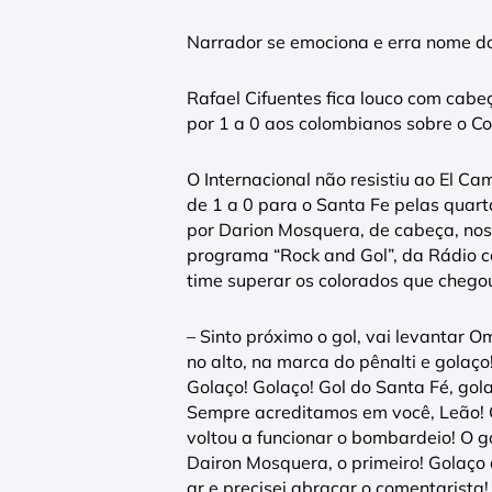
Narrador se emociona e erra nome do 
Rafael Cifuentes fica louco com cabe
por 1 a 0 aos colombianos sobre o C
O Internacional não resistiu ao El 
de 1 a 0 para o Santa Fe pelas quart
por Darion Mosquera, de cabeça, nos 
programa “Rock and Gol”, da Rádio c
time superar os colorados que chegou
– Sinto próximo o gol, vai levantar 
no alto, na marca do pênalti e golaço
Golaço! Golaço! Gol do Santa Fé, go
Sempre acreditamos em você, Leão! G
voltou a funcionar o bombardeio! O g
Dairon Mosquera, o primeiro! Golaço 
ar e precisei abraçar o comentarist