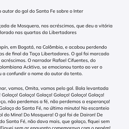
autor do gol do Santa Fe sobre o Inter
çada de Mosquera, nos acréscimos, que deu a vitória
olorado nas quartas da Libertadores
Campín, em Bogotá, na Colômbia, e acabou perdendo
as de final da Taça Libertadores. O gol foi marcado
acréscimos. O narrador Rafael Cifuentes, do
olombiana Acktiva, se emocionou tanto ao ver o
 a confundir o nome do autor do tento.
Omar, vamos, Omita, vamos pelo gol. Bola levantada
! Golaço! Golaço! Golaço! Golaço! Golaço! Golaço!
laço, não perdemos a fé, não perdemos a esperança!
olaço do Santa Fé, no último minuto! No escanteio
ol do Mina! Do Mosquera! O gol foi de Dairon! De
do Santa Fé, não dava mais, que golaço, fiquei sem
a! Fiquei sem ar enquanto comemorava com o neném!