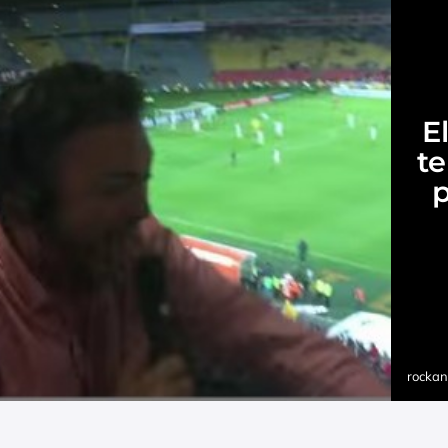
E
te
p
rockan