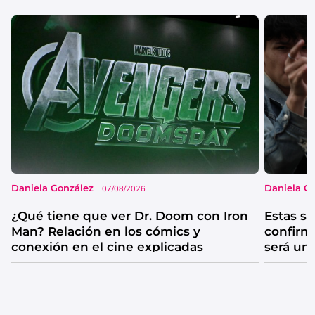
Daniela González
Daniela G
07/08/2026
¿Qué tiene que ver Dr. Doom con Iron
Estas se
Man? Relación en los cómics y
confirm
conexión en el cine explicadas
será un