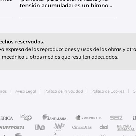
tensión acumulada: es un himno
de catarsis
echos reservados.
 expresa de las reproducciones y usos de las obras y otra
ra mecánica u otros medios que resulten adecuados.
oras
Aviso Legal
Política de Privacidad
Política de Cookies
C