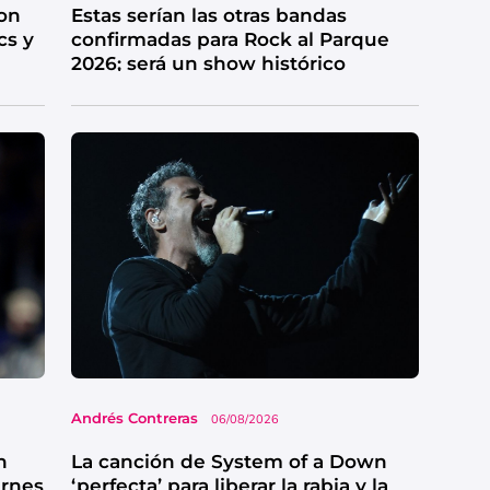
on
Estas serían las otras bandas
cs y
confirmadas para Rock al Parque
2026; será un show histórico
Andrés Contreras
06/08/2026
n
La canción de System of a Down
ernes
‘perfecta’ para liberar la rabia y la