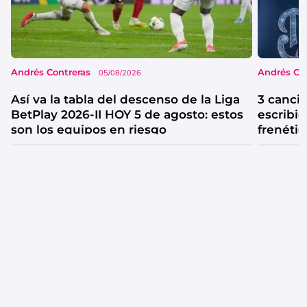
Andrés Contreras
Andrés Co
05/08/2026
Así va la tabla del descenso de la Liga
3 canci
BetPlay 2026-II HOY 5 de agosto: estos
escribió
son los equipos en riesgo
frenétic