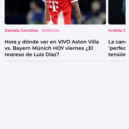
Daniela González
Andrés Co
06/08/2026
Hora y dónde ver en VIVO Aston Villa
La canc
vs. Bayern Múnich HOY viernes ¿El
‘perfecta
regreso de Luis Díaz?
tensión
catarsis