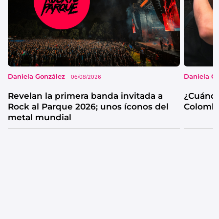
Daniela González
Daniela G
06/08/2026
Revelan la primera banda invitada a
¿Cuándo
Rock al Parque 2026; unos íconos del
Colombi
metal mundial