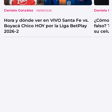
Daniela González
Daniela G
08/08/2026
Hora y dónde ver en VIVO Santa Fe vs.
¿Cómo s
Boyacá Chico HOY por la Liga BetPlay
falso? 
2026-2
su celul